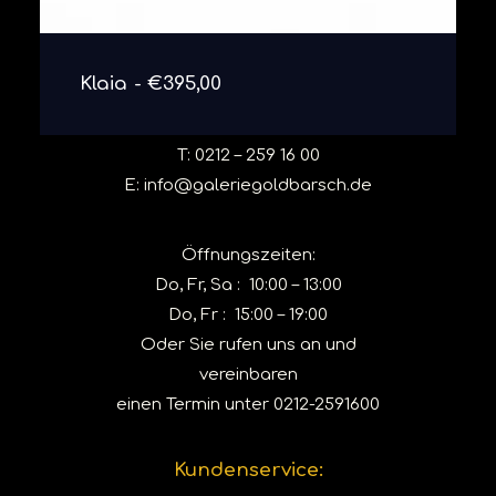
So erreichen Sie uns:
Gräfrather Markt 11
DETAILS ANSEHEN
Klaia
€
395,00
42653 Solingen-Gräfrath
T:
0212 – 259 16 00
E:
info@galeriegoldbarsch.de
Öffnungszeiten:
Do, Fr, Sa : 10:00 – 13:00
Do, Fr : 15:00 – 19:00
Oder Sie rufen uns an und
vereinbaren
einen Termin unter
0212-2591600
Kundenservice: