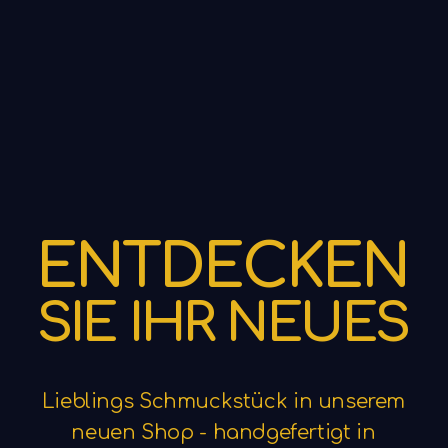
E
N
T
D
E
C
K
E
N
S
I
E
I
H
R
N
E
U
E
S
Lieblings
Schmuckstück
in
unserem
neuen
Shop
-
handgefertigt
in