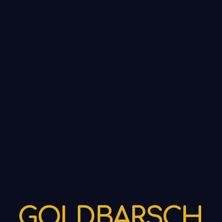
G
O
L
D
B
A
R
S
C
H