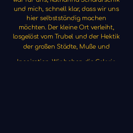
und
mich,
schnell
klar,
dass
wir
uns
hier
selbstständig
machen
möchten.
Der
kleine
Ort
verleiht,
losgelöst
vom
Trubel
und
der
Hektik
der
großen
Städte,
Muße
und
Inspiration.
Wir
haben
die
Galerie
Goldbarsch,
eine
Schmuckgalerie
mit
offener
Werkstatt
eingerichtet.
10
Jahre
haben
wir
hier
gemeinsam