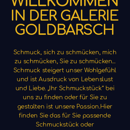
W
I
L
L
K
O
M
M
E
N
I
N
D
E
R
G
A
L
E
R
I
E
G
O
L
D
B
A
R
S
C
H
Schmuck,
sich
zu
schmücken,
mich
zu
schmücken,
Sie
zu
schmücken...
Schmuck
steigert
unser
Wohlgefühl
und
ist
Ausdruck
von
Lebenslust
und
Liebe.
„Ihr
Schmuckstück“
bei
uns
zu
finden
oder
für
Sie
zu
gestalten
ist
unsere
Passion.Hier
finden
Sie
das
für
Sie
passende
Schmuckstück
oder