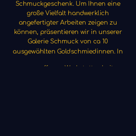
Schmuckgeschenk.
Um
Ihnen
eine
große
Vielfalt
handwerklich
angefertigter
Arbeiten
zeigen
zu
können,
präsentieren
wir
in
unserer
Galerie
Schmuck
von
ca
10
ausgewählten
Goldschmiedinnen.
In
unserer
offenen
Werkstatt
arbeiten
wir
zu
dritt.
Wir,
das
sind
wir
drei
Goldschmiedinnen
Dorothee
Barnewitz,
Gaby
Reuschel
und