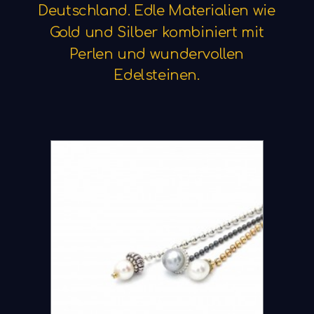
Deutschland.
Edle
Materialien
wie
Gold
und
Silber
kombiniert
mit
Perlen
und
wundervollen
Edelsteinen.