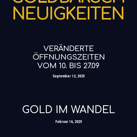
N
E
U
I
G
K
E
I
T
E
N
VERÄNDERTE
ÖFFNUNGSZEITEN
VOM 10. BIS 27.09
September 12, 2025
GOLD IM WANDEL
Februar 16, 2025