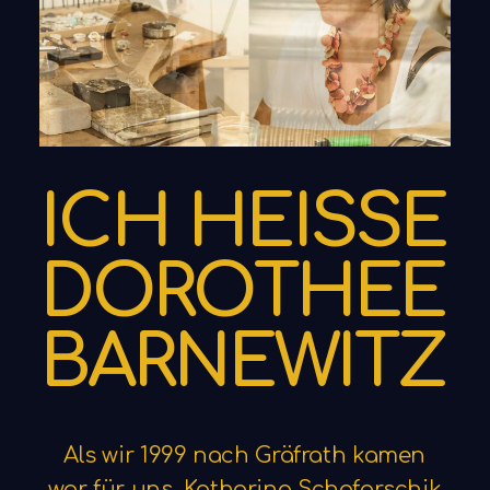
I
C
H
H
E
I
SS
E
D
O
R
O
T
H
E
E
B
A
R
N
E
W
I
T
Z
Als
wir
1999
nach
Gräfrath
kamen
war
für
uns,
Katharina
Schafarschik