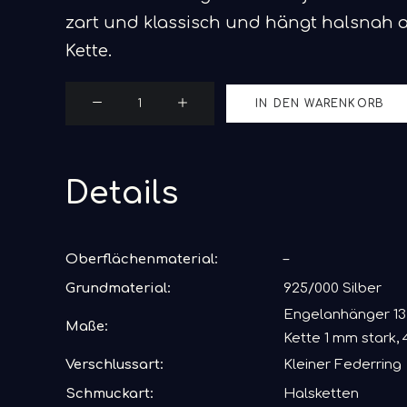
zart und klassisch und hängt halsnah a
Kette.
Jacel
IN DEN WARENKORB
Menge
Details
Oberflächenmaterial:
–
Grundmaterial:
925/000 Silber
Engelanhänger 13
Maße:
Kette 1 mm stark,
Verschlussart:
Kleiner Federring
Schmuckart:
Halsketten