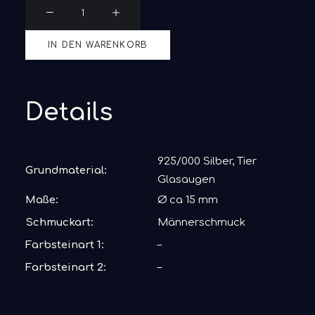
Manschettenknöpfe
Tieraugen
Menge
IN DEN WARENKORB
Details
925/000 Silber, Tier
Grundmaterial:
Glasaugen
Maße:
Ø ca 15 mm
Schmuckart:
Männerschmuck
Farbsteinart 1:
–
Farbsteinart 2:
–