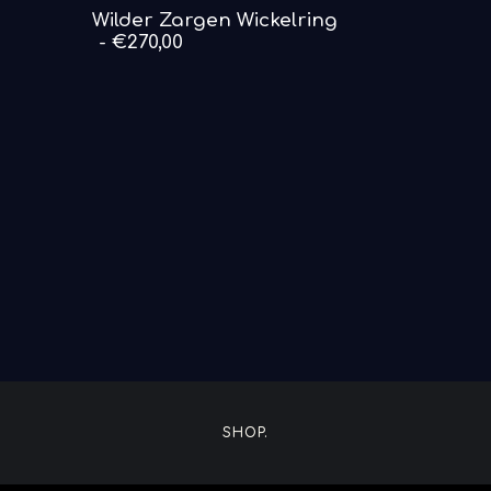
DETAILS ANSEHEN
Wilder Zargen Wickelring
€
270,00
SHOP.