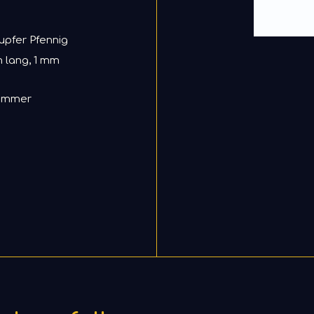
Kupfer Pfennig
 lang, 1 mm
lammer