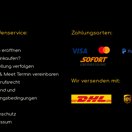
enservice:
Zahlungsarten:
 eröffnen
inkaufen?
llung verfolgen
 & Meet Termin vereinbaren
Wir versenden mit:
rufsrecht
and und
ungsbedingungen
nschutz
essum