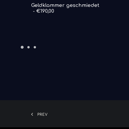
DETAILS ANSEHEN
Geldklammer geschmiedet
€
190,00
PREV