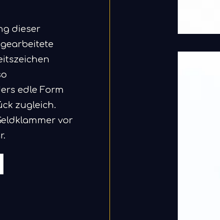
ng dieser
dgearbeitete
eitszeichen
so
ers edle Form
k zugleich.
 Geldklammer vor
r.