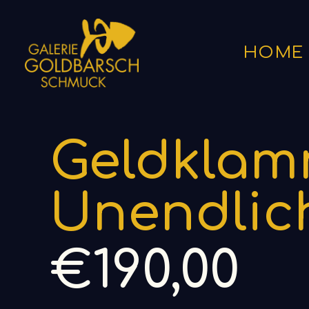
HOME
Start
Männerschmuck
Geldklammer Unendlich
Geldklam
Unendlic
€
190,00