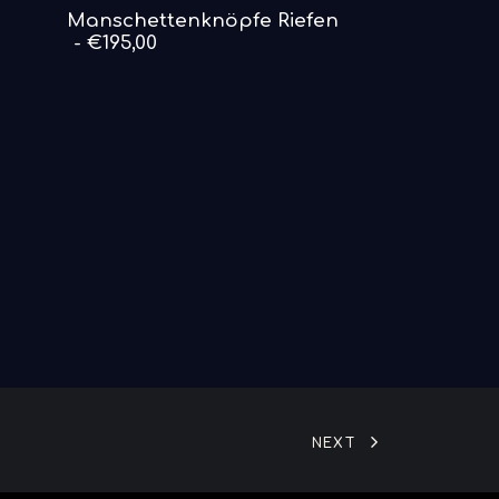
DETAILS ANSEHEN
Manschettenknöpfe Riefen
€
195,00
NEXT