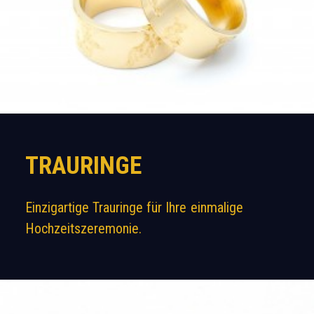
TRAURINGE
Einzigartige
Trauringe
für
Ihre
einmalige
Hochzeitszeremonie.