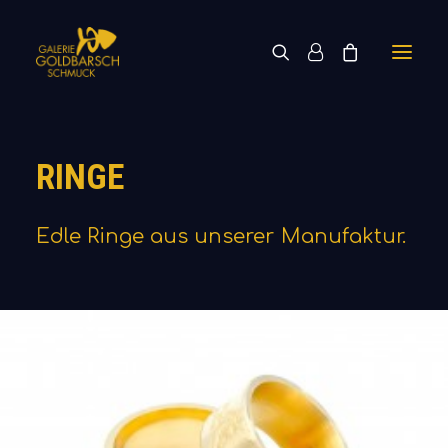
RINGE
Edle
Ringe
aus
unserer
Manufaktur.