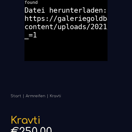
found
Datei herunterladen:
https://galeriegoldbarsch.
content/uploads/2021/05/ar
_=1
Start
Armreifen
Kravti
Kravti
€
250,00