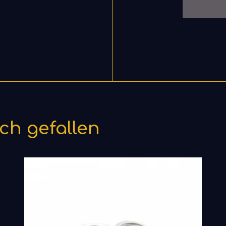
Media err
source(s)
Datei 
https:
conten
_=1
ch gefallen